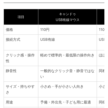
キャンドゥ
項目
USB有線マウス
価格
110円
110円
接続方式
USB有線
USB
クリック感・操作
軽めで標準的・最低限の操作向き
ほぼ
性
静音性
一般的なクリック音・静音ではな
同程
い
サイズ・持ちやす
小さめ・手が小さい人向き
小さ
さ
用途
予備・外出先・子ども用に最適
同様