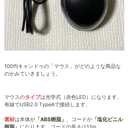
100均キャンドゥの「マウス」がどのような商品な
のかみていきましょう。
マウスの
タイプ
は光学式（赤色LED）になります。
有線でUSB2.0 TypeAで接続します。
素材
は本体が
「ABS樹脂」
、コードが
「塩化ビニル
樹脂」
になります。コードの長さは1.1m。