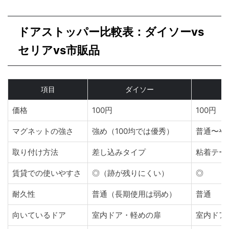
ドアストッパー比較表：ダイソーvs
セリアvs市販品
項目
ダイソー
セ
価格
100円
100円
マグネットの強さ
強め（100均では優秀）
普通〜や
取り付け方法
差し込みタイプ
粘着テー
賃貸での使いやすさ
◎（跡が残りにくい）
◎
耐久性
普通（長期使用は弱め）
普通
向いているドア
室内ドア・軽めの扉
室内ドア