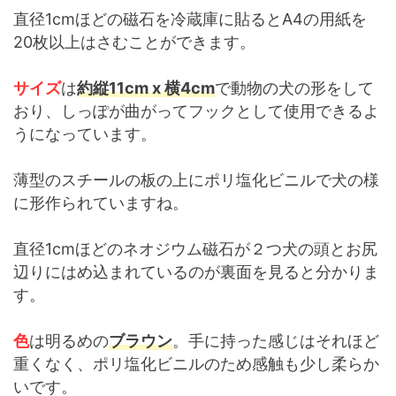
直径1cmほどの磁石を冷蔵庫に貼るとA4の用紙を
20枚以上はさむことができます。
サイズ
は
約縦11cm x 横4cm
で動物の犬の形をして
おり、しっぽが曲がってフックとして使用できるよ
うになっています。
薄型のスチールの板の上にポリ塩化ビニルで犬の様
に形作られていますね。
直径1cmほどのネオジウム磁石が２つ犬の頭とお尻
辺りにはめ込まれているのが裏面を見ると分かりま
す。
色
は明るめの
ブラウン
。手に持った感じはそれほど
重くなく、ポリ塩化ビニルのため感触も少し柔らか
いです。