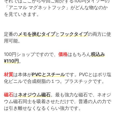
それではここから今回ご紹介する100均ダイソーの
「アニマル マグネットフック」がどんな物なのか
を見ていきます。
定番の
メモを挟むタイプ
と
フックタイプ
の両方に使
用可能。
100円ショップですので、
価格
はもちろん
税込み
¥110円
。
材質
は本体が
PVCとスチール
です。PVCとはポリ塩
化ビニルで合成樹脂の１つ。プラスチックです。
磁石
は
ネオジウム磁石
。最も強力な磁石で、ネオジ
ウム磁石同士を吸着させただけで、普通の人の力で
は引き離せなくなるくらい強力です。