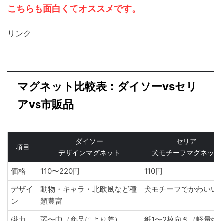
こちらも面白くてオススメです。
リンク
マグネット比較表：ダイソーvsセリ
アvs市販品
ダイソー
セリア
項目
デザインマグネット
犬モチーフマグネット
価格
110〜220円
110円
デザイ
動物・キャラ・北欧風など種
犬モチーフでかわいい
ン
類豊富
磁力
弱〜中（商品により差）
紙1〜2枚向き（軽量物