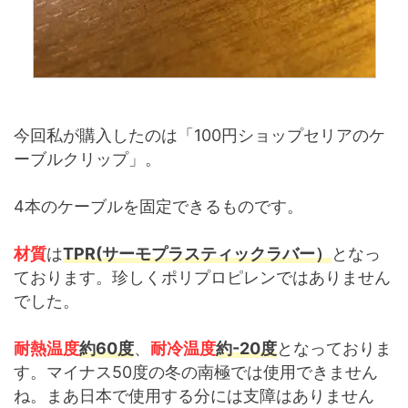
今回私が購入したのは「100円ショップセリアのケ
ーブルクリップ」。
4本のケーブルを固定できるものです。
材質
は
TPR(サーモプラスティックラバー）
となっ
ております。珍しくポリプロピレンではありません
でした。
耐熱温度
約60度
、
耐冷温度
約-20度
となっておりま
す。マイナス50度の冬の南極では使用できません
ね。まあ日本で使用する分には支障はありません